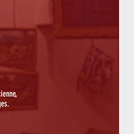
cienne,
ges.