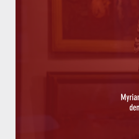
Myriam
dem